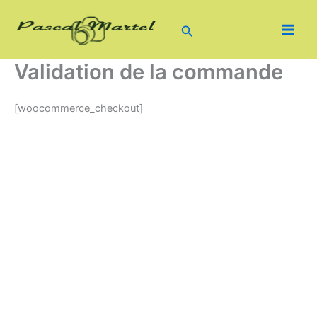
Aller
au
Rechercher
contenu
Validation de la commande
[woocommerce_checkout]