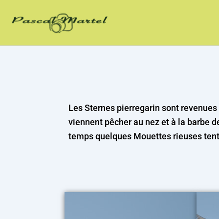
Saisissez
Aller
votre
au
adresse
contenu
e-
mail…
Les Sternes pierregarin sont revenues 
viennent pêcher au nez et à la barbe
temps quelques Mouettes rieuses tente