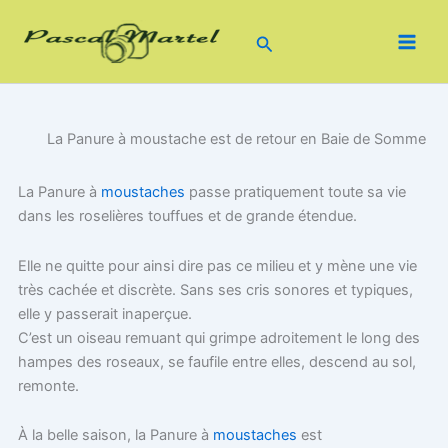
Saisissez
Aller
votre
au
Rechercher
adresse
contenu
e-
mail…
La Panure à moustache est de retour en Baie de Somme
La Panure à
moustaches
passe pratiquement toute sa vie
dans les roselières touffues et de grande étendue.
Elle ne quitte pour ainsi dire pas ce milieu et y mène une vie
très cachée et discrète. Sans ses cris sonores et typiques,
elle y passerait inaperçue.
C’est un oiseau remuant qui grimpe adroitement le long des
hampes des roseaux, se faufile entre elles, descend au sol,
remonte.
À la belle saison, la Panure à
moustaches
est